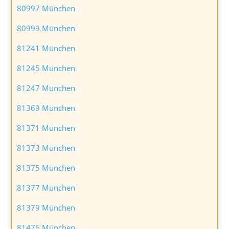
80997 München
80999 München
81241 München
81245 München
81247 München
81369 München
81371 München
81373 München
81375 München
81377 München
81379 München
81476 München